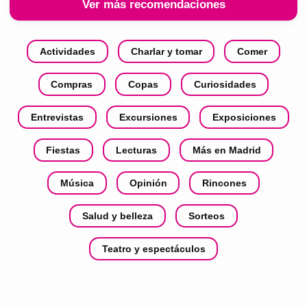
Ver más recomendaciones
Actividades
Charlar y tomar
Comer
Compras
Copas
Curiosidades
Entrevistas
Excursiones
Exposiciones
Fiestas
Lecturas
Más en Madrid
Música
Opinión
Rincones
Salud y belleza
Sorteos
Teatro y espectáculos