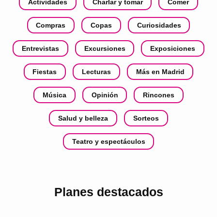
Actividades
Charlar y tomar
Comer
Compras
Copas
Curiosidades
Entrevistas
Excursiones
Exposiciones
Fiestas
Lecturas
Más en Madrid
Música
Opinión
Rincones
Salud y belleza
Sorteos
Teatro y espectáculos
Planes destacados