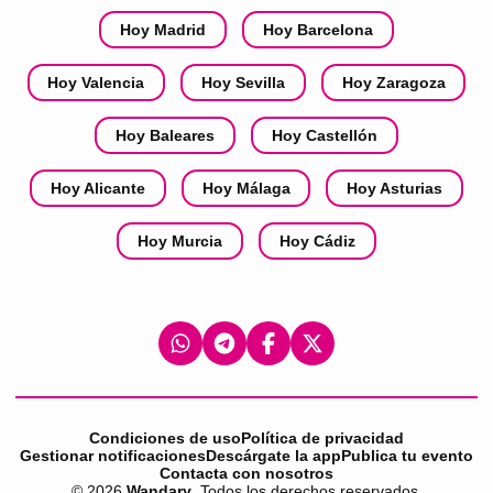
Hoy Madrid
Hoy Barcelona
Hoy Valencia
Hoy Sevilla
Hoy Zaragoza
Hoy Baleares
Hoy Castellón
Hoy Alicante
Hoy Málaga
Hoy Asturias
Hoy Murcia
Hoy Cádiz
Condiciones de uso
Política de privacidad
Gestionar notificaciones
Descárgate la app
Publica tu evento
Contacta con nosotros
©
2026
Wandary
. Todos los derechos reservados.