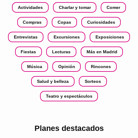
Actividades
Charlar y tomar
Comer
Compras
Copas
Curiosidades
Entrevistas
Excursiones
Exposiciones
Fiestas
Lecturas
Más en Madrid
Música
Opinión
Rincones
Salud y belleza
Sorteos
Teatro y espectáculos
Planes destacados