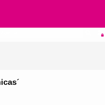
Agenda
icas´