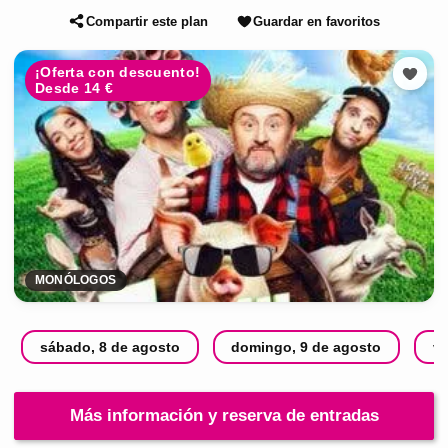
Compartir este plan
Guardar en favoritos
¡Oferta con descuento!
Desde 14 €
MONÓLOGOS
sábado, 8 de agosto
domingo, 9 de agosto
vi
Más información y reserva de entradas