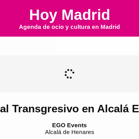
Hoy Madrid
Agenda de ocio y cultura en
Madrid
val Transgresivo en Alcalá
EGO Events
Alcalá de Henares