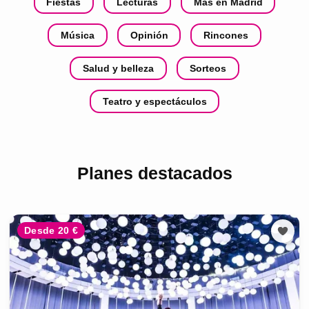
Fiestas
Lecturas
Más en Madrid
Música
Opinión
Rincones
Salud y belleza
Sorteos
Teatro y espectáculos
Planes destacados
Desde 20 €