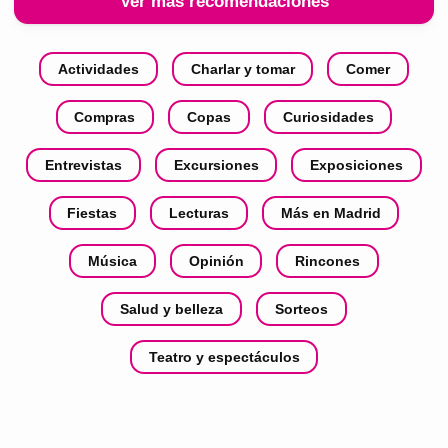
Ver más recomendaciones
Actividades
Charlar y tomar
Comer
Compras
Copas
Curiosidades
Entrevistas
Excursiones
Exposiciones
Fiestas
Lecturas
Más en Madrid
Música
Opinión
Rincones
Salud y belleza
Sorteos
Teatro y espectáculos