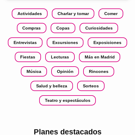
Actividades
Charlar y tomar
Comer
Compras
Copas
Curiosidades
Entrevistas
Excursiones
Exposiciones
Fiestas
Lecturas
Más en Madrid
Música
Opinión
Rincones
Salud y belleza
Sorteos
Teatro y espectáculos
Planes destacados