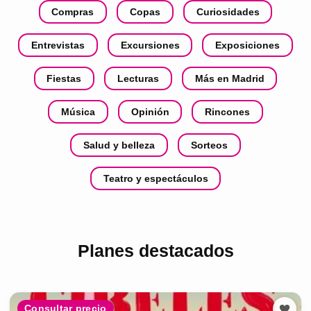
Compras
Copas
Curiosidades
Entrevistas
Excursiones
Exposiciones
Fiestas
Lecturas
Más en Madrid
Música
Opinión
Rincones
Salud y belleza
Sorteos
Teatro y espectáculos
Planes destacados
Consultar precio