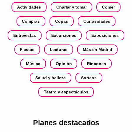
Actividades
Charlar y tomar
Comer
Compras
Copas
Curiosidades
Entrevistas
Excursiones
Exposiciones
Fiestas
Lecturas
Más en Madrid
Música
Opinión
Rincones
Salud y belleza
Sorteos
Teatro y espectáculos
Planes destacados