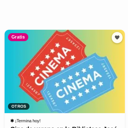
Gratis
OTROS
✱
¡Termina hoy!