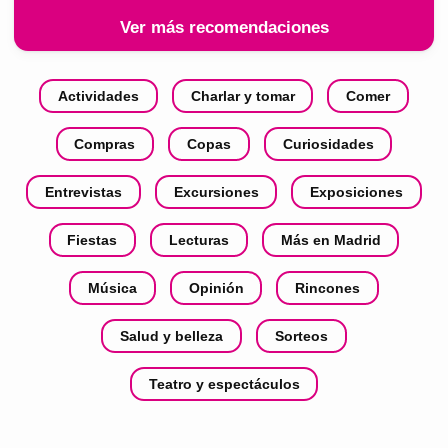
Ver más recomendaciones
Actividades
Charlar y tomar
Comer
Compras
Copas
Curiosidades
Entrevistas
Excursiones
Exposiciones
Fiestas
Lecturas
Más en Madrid
Música
Opinión
Rincones
Salud y belleza
Sorteos
Teatro y espectáculos