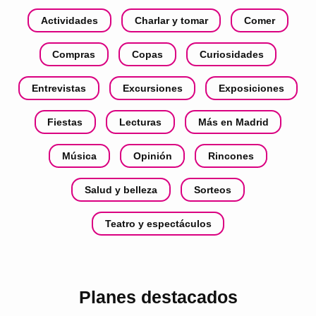
Actividades
Charlar y tomar
Comer
Compras
Copas
Curiosidades
Entrevistas
Excursiones
Exposiciones
Fiestas
Lecturas
Más en Madrid
Música
Opinión
Rincones
Salud y belleza
Sorteos
Teatro y espectáculos
Planes destacados