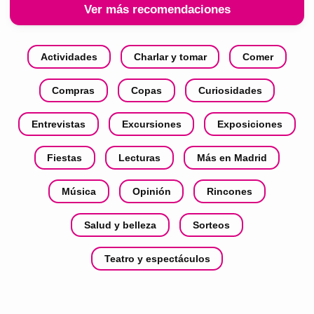
Ver más recomendaciones
Actividades
Charlar y tomar
Comer
Compras
Copas
Curiosidades
Entrevistas
Excursiones
Exposiciones
Fiestas
Lecturas
Más en Madrid
Música
Opinión
Rincones
Salud y belleza
Sorteos
Teatro y espectáculos