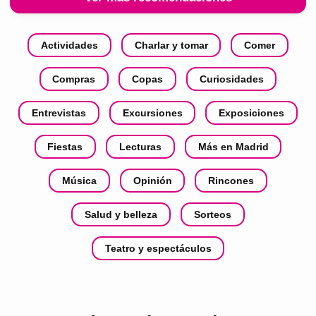
Actividades
Charlar y tomar
Comer
Compras
Copas
Curiosidades
Entrevistas
Excursiones
Exposiciones
Fiestas
Lecturas
Más en Madrid
Música
Opinión
Rincones
Salud y belleza
Sorteos
Teatro y espectáculos