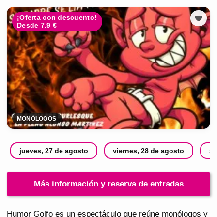
¡Oferta con descuento!
Desde 7.9 €
MONÓLOGOS
jueves, 27 de agosto
viernes, 28 de agosto
sá
Más información y reserva de entradas
Humor Golfo es un espectáculo que reúne monólogos y