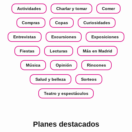
Actividades
Charlar y tomar
Comer
Compras
Copas
Curiosidades
Entrevistas
Excursiones
Exposiciones
Fiestas
Lecturas
Más en Madrid
Música
Opinión
Rincones
Salud y belleza
Sorteos
Teatro y espectáculos
Planes destacados