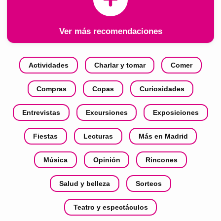
Ver más recomendaciones
Actividades
Charlar y tomar
Comer
Compras
Copas
Curiosidades
Entrevistas
Excursiones
Exposiciones
Fiestas
Lecturas
Más en Madrid
Música
Opinión
Rincones
Salud y belleza
Sorteos
Teatro y espectáculos