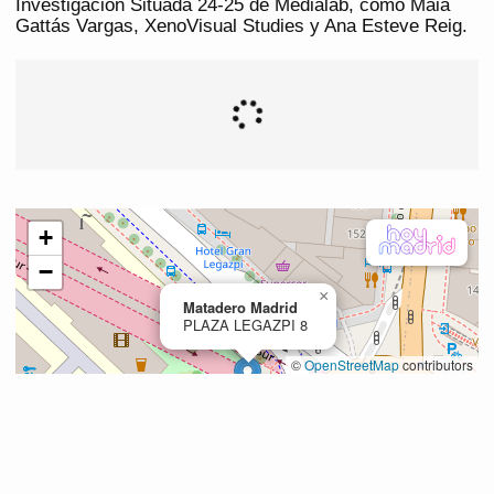
Investigación Situada 24-25 de Medialab, como Maia
Gattás Vargas, XenoVisual Studies y Ana Esteve Reig.