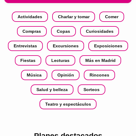
Actividades
Charlar y tomar
Comer
Compras
Copas
Curiosidades
Entrevistas
Excursiones
Exposiciones
Fiestas
Lecturas
Más en Madrid
Música
Opinión
Rincones
Salud y belleza
Sorteos
Teatro y espectáculos
Planes destacados