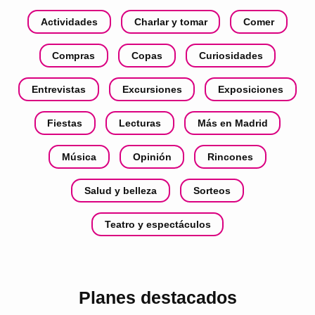
Actividades
Charlar y tomar
Comer
Compras
Copas
Curiosidades
Entrevistas
Excursiones
Exposiciones
Fiestas
Lecturas
Más en Madrid
Música
Opinión
Rincones
Salud y belleza
Sorteos
Teatro y espectáculos
Planes destacados