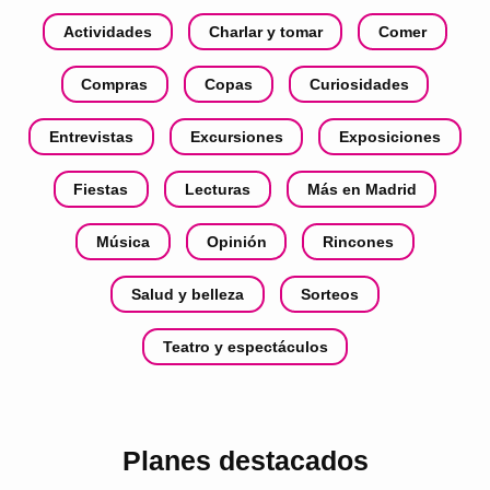
Actividades
Charlar y tomar
Comer
Compras
Copas
Curiosidades
Entrevistas
Excursiones
Exposiciones
Fiestas
Lecturas
Más en Madrid
Música
Opinión
Rincones
Salud y belleza
Sorteos
Teatro y espectáculos
Planes destacados