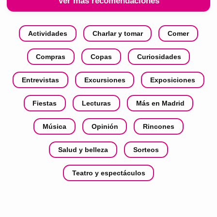
Ver más recomendaciones
Actividades
Charlar y tomar
Comer
Compras
Copas
Curiosidades
Entrevistas
Excursiones
Exposiciones
Fiestas
Lecturas
Más en Madrid
Música
Opinión
Rincones
Salud y belleza
Sorteos
Teatro y espectáculos