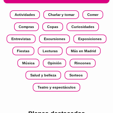
Actividades
Charlar y tomar
Comer
Compras
Copas
Curiosidades
Entrevistas
Excursiones
Exposiciones
Fiestas
Lecturas
Más en Madrid
Música
Opinión
Rincones
Salud y belleza
Sorteos
Teatro y espectáculos