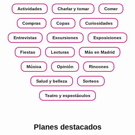
Actividades
Charlar y tomar
Comer
Compras
Copas
Curiosidades
Entrevistas
Excursiones
Exposiciones
Fiestas
Lecturas
Más en Madrid
Música
Opinión
Rincones
Salud y belleza
Sorteos
Teatro y espectáculos
Planes destacados