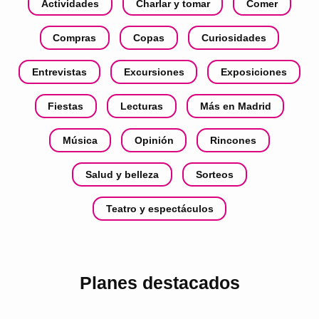
Actividades
Charlar y tomar
Comer
Compras
Copas
Curiosidades
Entrevistas
Excursiones
Exposiciones
Fiestas
Lecturas
Más en Madrid
Música
Opinión
Rincones
Salud y belleza
Sorteos
Teatro y espectáculos
Planes destacados