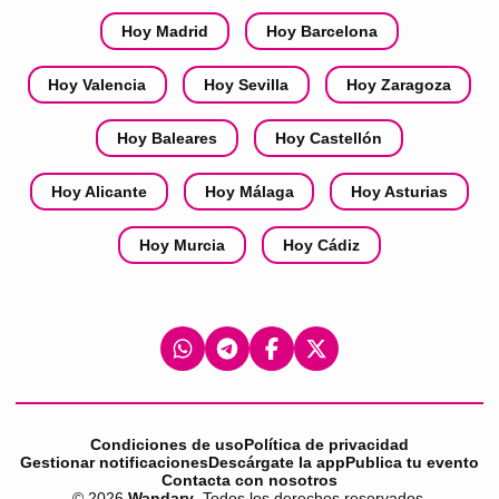
Hoy Madrid
Hoy Barcelona
Hoy Valencia
Hoy Sevilla
Hoy Zaragoza
Hoy Baleares
Hoy Castellón
Hoy Alicante
Hoy Málaga
Hoy Asturias
Hoy Murcia
Hoy Cádiz
Condiciones de uso
Política de privacidad
Gestionar notificaciones
Descárgate la app
Publica tu evento
Contacta con nosotros
©
2026
Wandary
. Todos los derechos reservados.