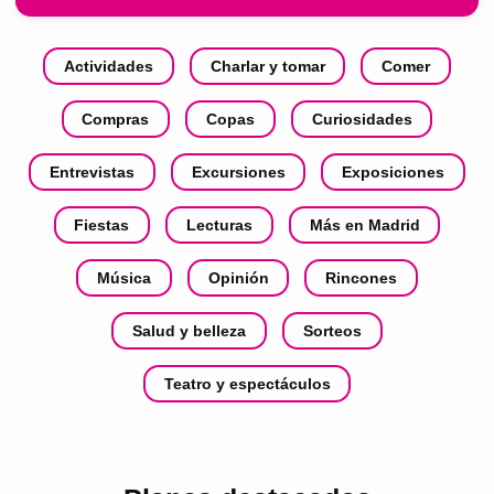
Actividades
Charlar y tomar
Comer
Compras
Copas
Curiosidades
Entrevistas
Excursiones
Exposiciones
Fiestas
Lecturas
Más en Madrid
Música
Opinión
Rincones
Salud y belleza
Sorteos
Teatro y espectáculos