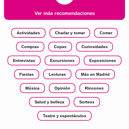
Ver más recomendaciones
Actividades
Charlar y tomar
Comer
Compras
Copas
Curiosidades
Entrevistas
Excursiones
Exposiciones
Fiestas
Lecturas
Más en Madrid
Música
Opinión
Rincones
Salud y belleza
Sorteos
Teatro y espectáculos