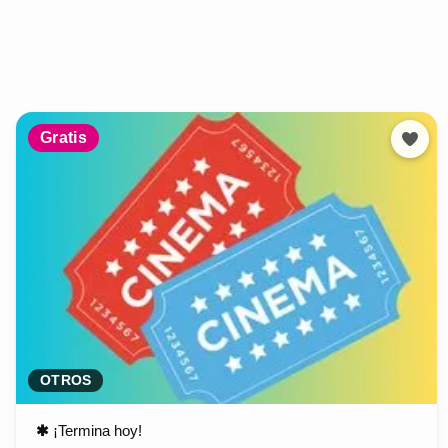
Gratis
OTROS
✱
¡Termina hoy!