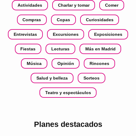
Actividades
Charlar y tomar
Comer
Compras
Copas
Curiosidades
Entrevistas
Excursiones
Exposiciones
Fiestas
Lecturas
Más en Madrid
Música
Opinión
Rincones
Salud y belleza
Sorteos
Teatro y espectáculos
Planes destacados