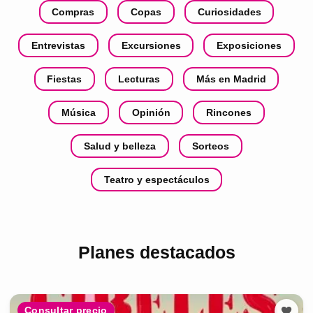
Compras
Copas
Curiosidades
Entrevistas
Excursiones
Exposiciones
Fiestas
Lecturas
Más en Madrid
Música
Opinión
Rincones
Salud y belleza
Sorteos
Teatro y espectáculos
Planes destacados
Consultar precio