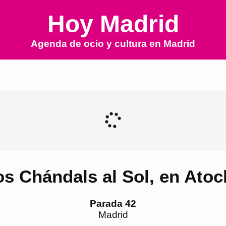
Hoy Madrid
Agenda de ocio y cultura en
Madrid
os Chándals al Sol, en Atoc
Parada 42
Madrid