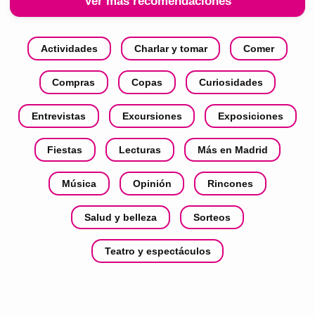
Ver más recomendaciones
Actividades
Charlar y tomar
Comer
Compras
Copas
Curiosidades
Entrevistas
Excursiones
Exposiciones
Fiestas
Lecturas
Más en Madrid
Música
Opinión
Rincones
Salud y belleza
Sorteos
Teatro y espectáculos