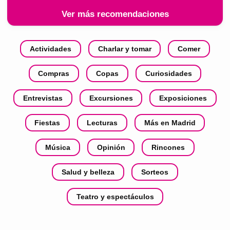
Ver más recomendaciones
Actividades
Charlar y tomar
Comer
Compras
Copas
Curiosidades
Entrevistas
Excursiones
Exposiciones
Fiestas
Lecturas
Más en Madrid
Música
Opinión
Rincones
Salud y belleza
Sorteos
Teatro y espectáculos