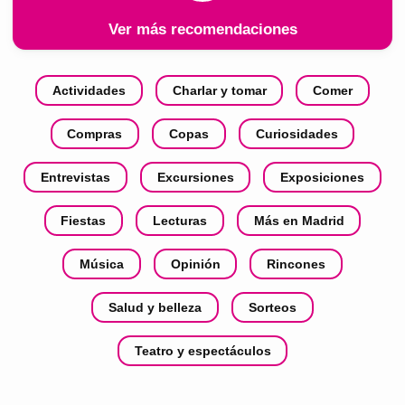
Ver más recomendaciones
Actividades
Charlar y tomar
Comer
Compras
Copas
Curiosidades
Entrevistas
Excursiones
Exposiciones
Fiestas
Lecturas
Más en Madrid
Música
Opinión
Rincones
Salud y belleza
Sorteos
Teatro y espectáculos