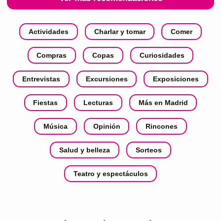
Actividades
Charlar y tomar
Comer
Compras
Copas
Curiosidades
Entrevistas
Excursiones
Exposiciones
Fiestas
Lecturas
Más en Madrid
Música
Opinión
Rincones
Salud y belleza
Sorteos
Teatro y espectáculos