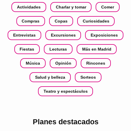
Actividades
Charlar y tomar
Comer
Compras
Copas
Curiosidades
Entrevistas
Excursiones
Exposiciones
Fiestas
Lecturas
Más en Madrid
Música
Opinión
Rincones
Salud y belleza
Sorteos
Teatro y espectáculos
Planes destacados