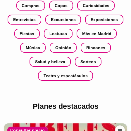
Compras
Copas
Curiosidades
Entrevistas
Excursiones
Exposiciones
Fiestas
Lecturas
Más en Madrid
Música
Opinión
Rincones
Salud y belleza
Sorteos
Teatro y espectáculos
Planes destacados
Consultar precio