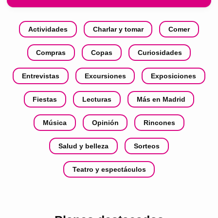
Actividades
Charlar y tomar
Comer
Compras
Copas
Curiosidades
Entrevistas
Excursiones
Exposiciones
Fiestas
Lecturas
Más en Madrid
Música
Opinión
Rincones
Salud y belleza
Sorteos
Teatro y espectáculos