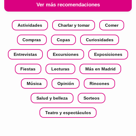
Ver más recomendaciones
Actividades
Charlar y tomar
Comer
Compras
Copas
Curiosidades
Entrevistas
Excursiones
Exposiciones
Fiestas
Lecturas
Más en Madrid
Música
Opinión
Rincones
Salud y belleza
Sorteos
Teatro y espectáculos