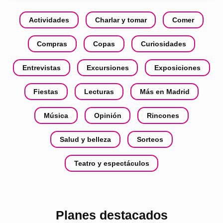
Actividades
Charlar y tomar
Comer
Compras
Copas
Curiosidades
Entrevistas
Excursiones
Exposiciones
Fiestas
Lecturas
Más en Madrid
Música
Opinión
Rincones
Salud y belleza
Sorteos
Teatro y espectáculos
Planes destacados