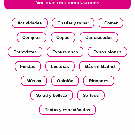
Ver más recomendaciones
Actividades
Charlar y tomar
Comer
Compras
Copas
Curiosidades
Entrevistas
Excursiones
Exposiciones
Fiestas
Lecturas
Más en Madrid
Música
Opinión
Rincones
Salud y belleza
Sorteos
Teatro y espectáculos