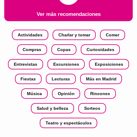
Ver más recomendaciones
Actividades
Charlar y tomar
Comer
Compras
Copas
Curiosidades
Entrevistas
Excursiones
Exposiciones
Fiestas
Lecturas
Más en Madrid
Música
Opinión
Rincones
Salud y belleza
Sorteos
Teatro y espectáculos