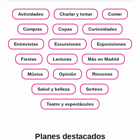
Actividades
Charlar y tomar
Comer
Compras
Copas
Curiosidades
Entrevistas
Excursiones
Exposiciones
Fiestas
Lecturas
Más en Madrid
Música
Opinión
Rincones
Salud y belleza
Sorteos
Teatro y espectáculos
Planes destacados