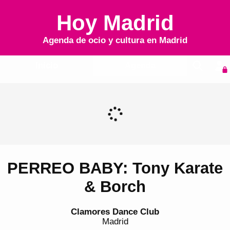
Hoy Madrid
Agenda de ocio y cultura en
Madrid
Inicio
Agenda
PERREO BABY: Tony Karate
& Borch
Clamores Dance Club
Madrid