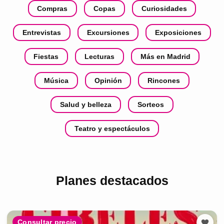
Compras
Copas
Curiosidades
Entrevistas
Excursiones
Exposiciones
Fiestas
Lecturas
Más en Madrid
Música
Opinión
Rincones
Salud y belleza
Sorteos
Teatro y espectáculos
Planes destacados
Consultar precio