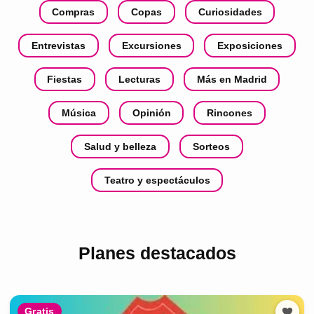
Compras
Copas
Curiosidades
Entrevistas
Excursiones
Exposiciones
Fiestas
Lecturas
Más en Madrid
Música
Opinión
Rincones
Salud y belleza
Sorteos
Teatro y espectáculos
Planes destacados
Gratis