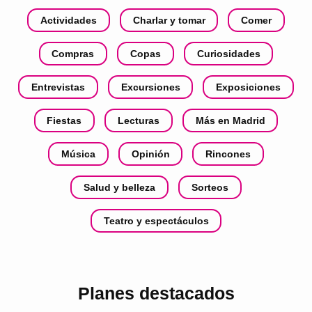
Actividades
Charlar y tomar
Comer
Compras
Copas
Curiosidades
Entrevistas
Excursiones
Exposiciones
Fiestas
Lecturas
Más en Madrid
Música
Opinión
Rincones
Salud y belleza
Sorteos
Teatro y espectáculos
Planes destacados