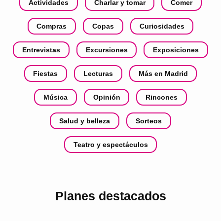
Actividades
Charlar y tomar
Comer
Compras
Copas
Curiosidades
Entrevistas
Excursiones
Exposiciones
Fiestas
Lecturas
Más en Madrid
Música
Opinión
Rincones
Salud y belleza
Sorteos
Teatro y espectáculos
Planes destacados